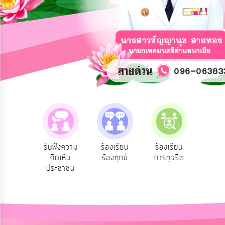
การ
ปฏิสัมพันธ์
ข้อมูล
รับ
ฟัง
ความ
คิด
เห็น
แผน
ยุทธศาสตร์/
แผน
ู้
รับฟังความ
ร้องเรียน
ร้องเรียน
ร้องเรียน
พัฒนา
คิดเห็น
ร้องทุกข์
การทุจริต
การบริหาร
ประชาชน
ทรัพยากร
การ
บุคคล
บริหาร/
พัฒนา
ทรัพยากร
บุคคล