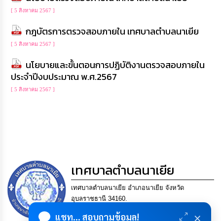
เรียน
[ 5 สิงหาคม 2567 ]
ร้อง
ทุกข์
กฎบัตรการตรวจสอบภายใน เทศบาลตำบลนาเยีย
[ 5 สิงหาคม 2567 ]
e-
Service
นโยบายและขั้นตอนการปฏิบัติงานตรวจสอบภายใน
ประจำปีงบประมาณ พ.ศ.2567
กิจการ
[ 5 สิงหาคม 2567 ]
สภา
กิจการ
สภา
ท้อง
ถิ่น
เทศบาลตำบลนาเยีย
ของ
เรา
เทศบาลตำบลนาเยีย อำเภอนาเยีย จังหวัด
อุบลราชธานี 34160.
การ
โทร.045-306112 แฟกซ์ 045-306140 Email
×
จัดการ
แชท... สอบถามข้อมูล!
saraban@nayia.go.th