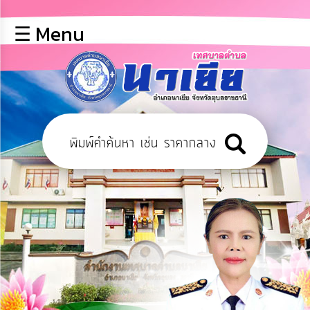
×
☰ Menu
lose
หน้า
หลัก
ข้อมูล
พื้น
ฐาน
บุคลากร
ข่าว
ประชาสัมพันธ์
การ
เปิด
เผย
ข้อมูล
สาธารณะ
OIT