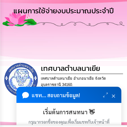
การ
แผนการใช้จ่ายงบประมาณประจำปี
บริหาร
งาน
การ
ส่ง
เสริม
ความ
โปร่งใส
เทศบาลตำบลนาเยีย
การ
จัด
ซื้อ
เทศบาลตำบลนาเยีย อำเภอนาเยีย จังหวัด
จัด
อุบลราชธานี 34160.
จ้าง
โทร.045-306112 แฟกซ์ 045-306140 Email
×
แชท... สอบถามข้อมูล!
saraban@nayia.go.th
การ
สร้างคน สร้างงาน สร้างบ้าน สร้างสามัคคี
เงิน
เริ่มต้นการสนทนา 👋
การ
คลัง
กรุณากรอกชื่อของคุณเพื่อเริ่มแชทกับเจ้าหน้าที่