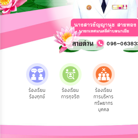
การ
ปฏิสัมพันธ์
ข้อมูล
รับ
ฟัง
ความ
คิด
เห็น
แผน
ยุทธศาสตร์/
แผน
e-Se
ฟังความ
ร้องเรียน
ร้องเรียน
ร้องเรียน
พัฒนา
บริ
ิดเห็น
ร้องทุกข์
การทุจริต
การบริหาร
ออน
ระชาชน
ทรัพยากร
การ
บุคคล
บริหาร/
พัฒนา
ทรัพยากร
บุคคล