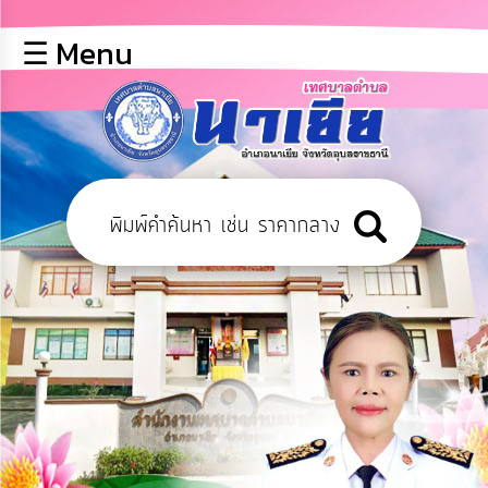
×
☰ Menu
lose
หน้า
หลัก
ข้อมูล
พื้น
ฐาน
บุคลากร
ข่าว
ประชาสัมพันธ์
การ
เปิด
เผย
ข้อมูล
สาธารณะ
OIT