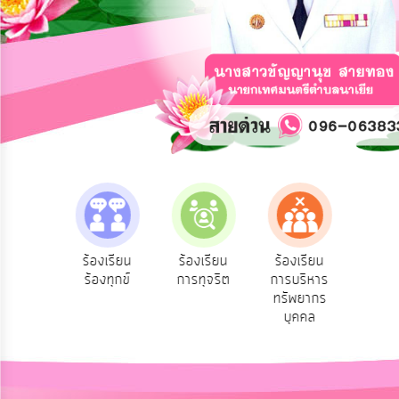
การ
ปฏิสัมพันธ์
ข้อมูล
รับ
ฟัง
ความ
คิด
เห็น
แผน
ยุทธศาสตร์/
แผน
e-Se
ฟังความ
ร้องเรียน
ร้องเรียน
ร้องเรียน
พัฒนา
บริ
ิดเห็น
ร้องทุกข์
การทุจริต
การบริหาร
ออน
ระชาชน
ทรัพยากร
การ
บุคคล
บริหาร/
พัฒนา
ทรัพยากร
บุคคล