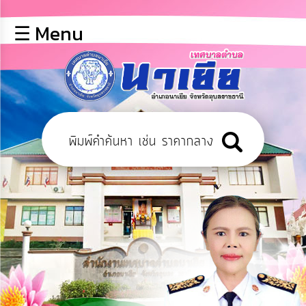
×
☰ Menu
lose
หน้า
หลัก
ข้อมูล
พื้น
ฐาน
บุคลากร
ข่าว
ประชาสัมพันธ์
การ
เปิด
เผย
ข้อมูล
สาธารณะ
OIT