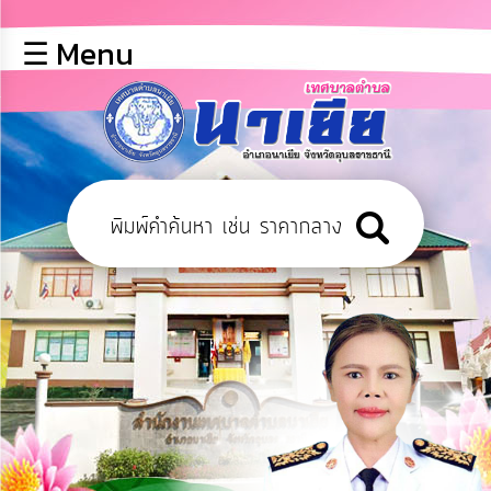
×
☰ Menu
lose
หน้า
หลัก
ข้อมูล
พื้น
ฐาน
บุคลากร
ข่าว
ประชาสัมพันธ์
การ
เปิด
เผย
ข้อมูล
สาธารณะ
OIT