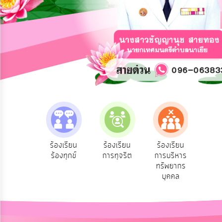
การ
ปฏิสัมพันธ์
ข้อมูล
รับ
ฟัง
ความ
คิด
เห็น
แผน
ยุทธศาสตร์/
แผน
e-Se
ฟังความ
ร้องเรียน
ร้องเรียน
ร้องเรียน
พัฒนา
บริ
ิดเห็น
ร้องทุกข์
การทุจริต
การบริหาร
ออน
ระชาชน
ทรัพยากร
การ
บุคคล
บริหาร/
พัฒนา
ทรัพยากร
บุคคล